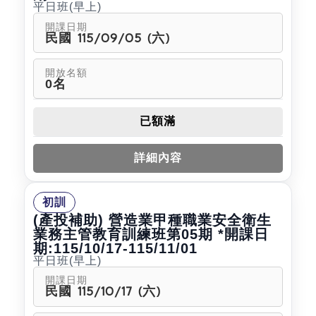
平日班(早上)
開課日期
民國 115/09/05 (六)
開放名額
0名
已額滿
詳細內容
初訓
(產投補助) 營造業甲種職業安全衛生
業務主管教育訓練班第05期 *開課日
期:115/10/17-115/11/01
平日班(早上)
開課日期
民國 115/10/17 (六)
記住帳號
記住帳號