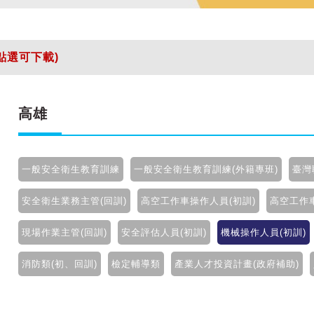
點選可下載)
點選可下載)
高雄
一般安全衛生教育訓練
一般安全衛生教育訓練(外籍專班)
臺灣
安全衛生業務主管(回訓)
高空工作車操作人員(初訓)
高空工作車
現場作業主管(回訓)
安全評估人員(初訓)
機械操作人員(初訓)
記住帳號
記住帳號
消防類(初、回訓)
檢定輔導類
產業人才投資計畫(政府補助)