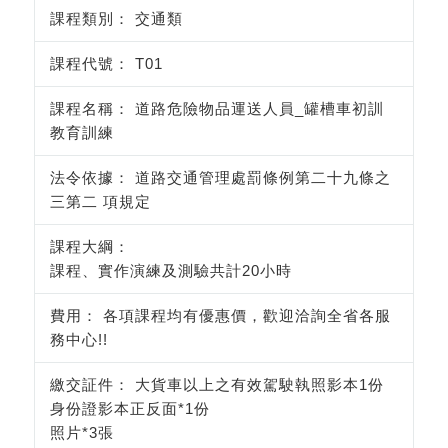
交通類
T01
道路危險物品運送人員_罐槽車初訓
教育訓練
道路交通管理處罰條例第二十九條之
三第二 項規定
課程、實作演練及測驗共計20
小時
各項課程均有優惠價，歡迎洽詢全省各服
務中心!!
大貨車以上之有效駕駛執照影本1份
記住帳號
記住帳號
身份證影本正反面*1份
照片*3張